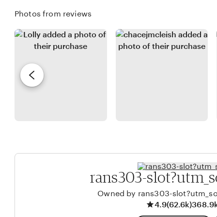
L
i
n
a
Photos from reviews
e
e
g
K
s
w
r
e
l
b
e
r
i
y
v
n
e
K
i
a
J
a
e
n
i
t
w
m
i
b
e
e
y
n
H
e
a
z
n
rans303-slot?utm_
n
a
Owned by rans303-slot?utm_s
4.9
(62.6k)
368.9k
h