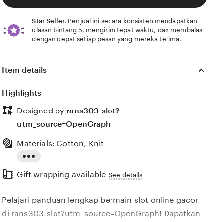
Star Seller.
Penjual ini secara konsisten mendapatkan
ulasan bintang 5, mengirim tepat waktu, dan membalas
dengan cepat setiap pesan yang mereka terima.
Item details
Highlights
0)
Value (9)
Comfort (8)
Ease of use (2)
Condition (1)
Designed by
rans303-slot?
utm_source=OpenGraph
Materials: Cotton, Knit
Read
Gift wrapping available
the
See details
full
Pelajari panduan lengkap bermain slot online gacor
description
di rans303-slot?utm_source=OpenGraph! Dapatkan