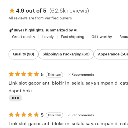
4.9 out of 5
(62.6k reviews)
All reviews are from verified buyers
Buyer highlights, summarized by AI
Great quality
Lovely
Fast shipping
Gift-worthy
Beau
Filter
Quality (90)
Shipping & Packaging (60)
Appearance (50)
by
category
5
5
Recommends
This item
out
Link slot gacor anti blokir ini selalu saya simpan di cat
of
5
dapet hoki.
stars
L
i
5
5
Recommends
This item
s
out
Link slot gacor anti blokir ini selalu saya simpan di cat
of
t