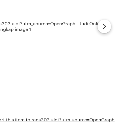
rt this item to rans303-slot?utm_source=OpenGraph