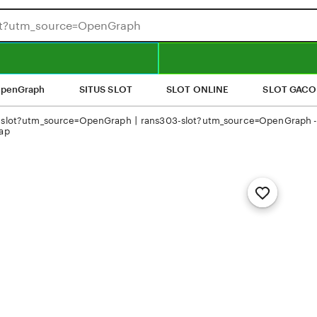
OpenGraph
SITUS SLOT
SLOT ONLINE
SLOT GAC
slot?utm_source=OpenGraph丨rans303-slot?utm_source=OpenGraph - Jud
ap
Add
to
Favorites