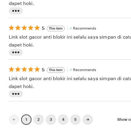
5
dapet hoki.
i
stars
n
L
g
i
5
r
5
Recommends
This item
s
out
e
Link slot gacor anti blokir ini selalu saya simpan di cat
of
t
5
v
dapet hoki.
i
stars
i
n
L
e
g
i
w
5
r
5
Recommends
This item
s
out
b
e
Link slot gacor anti blokir ini selalu saya simpan di cat
of
t
y
5
v
dapet hoki.
i
stars
M
i
n
L
e
e
g
i
l
w
r
s
i
b
Previous
Next
e
2
3
4
5
Show o
1
t
page
page
s
y
v
i
s